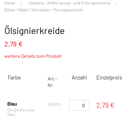
Home
Abzweig-, Befestigungs- und Erdungsmaterial
Dübel / Nägel / Schrauben / Montagezubehör
Ölsignierkreide
2,79 €
weitere Details zum Produkt
Farbe
Anzahl
Einzelpreis
Art.-
Nr.
Blau
2,79 €
400010
Ölsignierkreide -
Blau