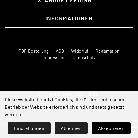
INFORMATIONEN
PDF-Bestellung
AGB
Widerruf
Reklamation
Impressum
Datenschutz
FOLGEN SIE UNS AUF
Diese Website benutzt Cookies, die für den technischen
Betrieb der Website erforderlich sind und stets gesetzt
werden.
Notwendig
Statistik
Marketing
(erforderlich)
Einstellungen
Ablehnen
Akzeptieren
© 2026 Elektro Maier GmbH · All rights reserved