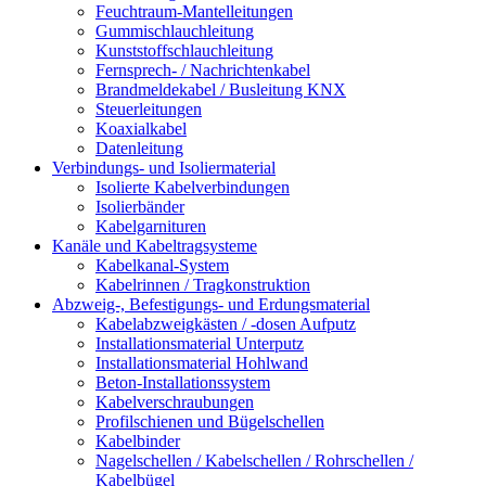
Feuchtraum-Mantelleitungen
Gummischlauchleitung
Kunststoffschlauchleitung
Fernsprech- / Nachrichtenkabel
Brandmeldekabel / Busleitung KNX
Steuerleitungen
Koaxialkabel
Datenleitung
Verbindungs- und Isoliermaterial
Isolierte Kabelverbindungen
Isolierbänder
Kabelgarnituren
Kanäle und Kabeltragsysteme
Kabelkanal-System
Kabelrinnen / Tragkonstruktion
Abzweig-, Befestigungs- und Erdungsmaterial
Kabelabzweigkästen / -dosen Aufputz
Installationsmaterial Unterputz
Installationsmaterial Hohlwand
Beton-Installationssystem
Kabelverschraubungen
Profilschienen und Bügelschellen
Kabelbinder
Nagelschellen / Kabelschellen / Rohrschellen /
Kabelbügel