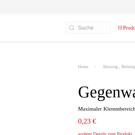
Prod
Home
Abzweig-, Befesti
Gegenw
Maximaler Klemmbereic
0,23 €
weitere Details zum Produkt