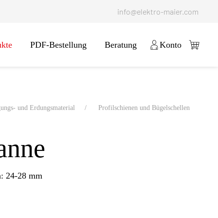
info@elektro-maier.com
ukte
PDF-Bestellung
Beratung
Konto
gungs- und Erdungsmaterial
Profilschienen und Bügelschellen
anne
h: 24-28 mm