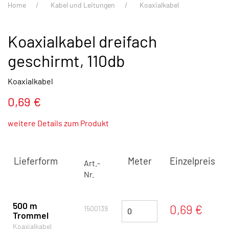
Home
Kabel und Leitungen
Koaxialkabel
Koaxialkabel dreifach
geschirmt, 110db
Koaxialkabel
0,69 €
weitere Details zum Produkt
Lieferform
Meter
Einzelpreis
Art.-
Nr.
500 m
0,69 €
1500139
Trommel
Koaxialkabel