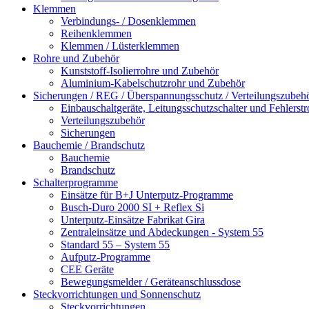
Klemmen
Verbindungs- / Dosenklemmen
Reihenklemmen
Klemmen / Lüsterklemmen
Rohre und Zubehör
Kunststoff-Isolierrohre und Zubehör
Aluminium-Kabelschutzrohr und Zubehör
Sicherungen / REG / Überspannungsschutz / Verteilungszubeh
Einbauschaltgeräte, Leitungsschutzschalter und Fehlerst
Verteilungszubehör
Sicherungen
Bauchemie / Brandschutz
Bauchemie
Brandschutz
Schalterprogramme
Einsätze für B+J Unterputz-Programme
Busch-Duro 2000 SI + Reflex Si
Unterputz-Einsätze Fabrikat Gira
Zentraleinsätze und Abdeckungen - System 55
Standard 55 – System 55
Aufputz-Programme
CEE Geräte
Bewegungsmelder / Geräteanschlussdose
Steckvorrichtungen und Sonnenschutz
Steckvorrichtungen