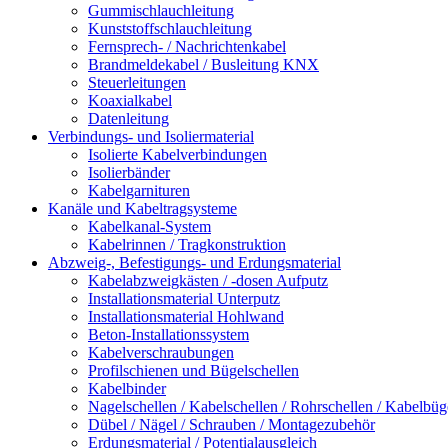
Gummischlauchleitung
Kunststoffschlauchleitung
Fernsprech- / Nachrichtenkabel
Brandmeldekabel / Busleitung KNX
Steuerleitungen
Koaxialkabel
Datenleitung
Verbindungs- und Isoliermaterial
Isolierte Kabelverbindungen
Isolierbänder
Kabelgarnituren
Kanäle und Kabeltragsysteme
Kabelkanal-System
Kabelrinnen / Tragkonstruktion
Abzweig-, Befestigungs- und Erdungsmaterial
Kabelabzweigkästen / -dosen Aufputz
Installationsmaterial Unterputz
Installationsmaterial Hohlwand
Beton-Installationssystem
Kabelverschraubungen
Profilschienen und Bügelschellen
Kabelbinder
Nagelschellen / Kabelschellen / Rohrschellen / Kabelbüg
Dübel / Nägel / Schrauben / Montagezubehör
Erdungsmaterial / Potentialausgleich