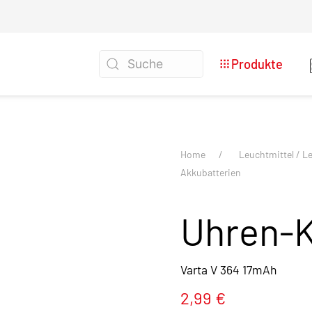
Produkte
Home
Leuchtmittel / L
Akkubatterien
Uhren-K
Varta V 364 17mAh
2,99 €