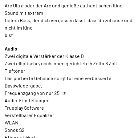
Arc Ultra oder der Arc und genieße authentischen Kino
Sound mit extrem
tiefem Bass, der dich vergessen lässt, dass du zuhause und
nicht im Kino
bist.
Audio
Zwei digitale Verstärker der Klasse D
Zwei elliptische, nach innen gerichtete 5 Zoll x 8 Zoll
Tieftöner
Das portierte Gehäuse sorgt für eine verbesserte
Basswiedergabe.
Frequenzgang von nur 25
Hz
A
udio
-
Einstellungen
Trueplay Software
Verstellbarer Equalizer
WLAN
Sonos S2
Ethernet
-
Por
t